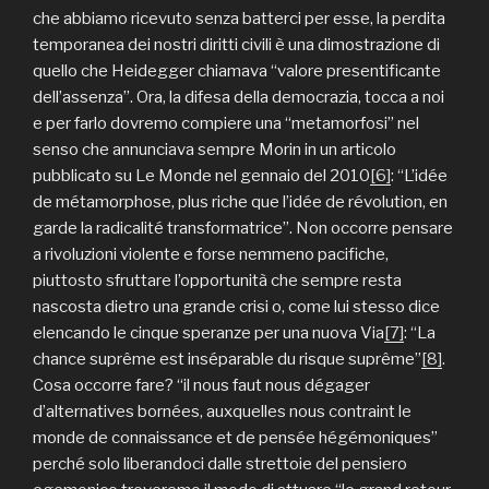
che abbiamo ricevuto senza batterci per esse, la perdita
temporanea dei nostri diritti civili è una dimostrazione di
quello che Heidegger chiamava “valore presentificante
dell’assenza”. Ora, la difesa della democrazia, tocca a noi
e per farlo dovremo compiere una “metamorfosi” nel
senso che annunciava sempre Morin in un articolo
pubblicato su Le Monde nel gennaio del 2010
[6]
: “L’idée
de métamorphose, plus riche que l’idée de révolution, en
garde la radicalité transformatrice”. Non occorre pensare
a rivoluzioni violente e forse nemmeno pacifiche,
piuttosto sfruttare l’opportunità che sempre resta
nascosta dietro una grande crisi o, come lui stesso dice
elencando le cinque speranze per una nuova Via
[7]
: “La
chance suprême est inséparable du risque suprême”
[8]
.
Cosa occorre fare? “il nous faut nous dégager
d’alternatives bornées, auxquelles nous contraint le
monde de connaissance et de pensée hégémoniques”
perché solo liberandoci dalle strettoie del pensiero