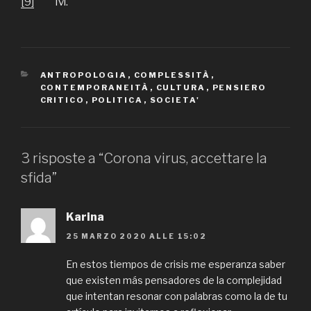
[9]
Ivi.
CATEGORIE
ANTROPOLOGIA
,
COMPLESSITÀ
,
CONTEMPORANEITÀ
,
CULTURA
,
PENSIERO
CRITICO
,
POLITICA
,
SOCIETA'
3 risposte a “Corona virus, accettare la
sfida”
Karina
25 MARZO 2020 ALLE 15:02
En estos tiempos de crisis me esperanza saber
que existen más pensadores de la complejidad
que intentan resonar con palabras como la de tu