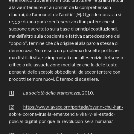
egemonico troveremo il modo di attuare “le grand retour
à la vie intérieure et au primat de la compréhension
d’autrui, de l’amour et de l’amitié”
[9]
. Ogni democrazia si
regge da una parte per l’esercizio di un potere che si
suppone esercitato sulla base di principi costituzionali,
ma dall’altro sulla cosciente e fattiva partecipazione del
“popolo”, termine che dà origine al alla parola stessa di
democrazia. Non è solo un problema di scelte politiche,
ma di stili di vita, se improntati o no all’esercizio del senso
critico o alla assuefazione mediatica che fa delle teste
pensanti delle scatole obbedienti, da accontentare con
prodotti sempre nuovi. È tempo di scegliere.
[1]
La società della stanchezza
, 2010.
[2]
https://www.lavaca.org/portada/byung-chul-han-
sobre-coronavirus-la-emergencia-viral-y-el-estado-
policial-digital-por-que-la-revolucion-sera-humana/