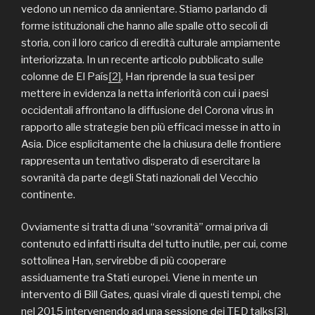
vedono un nemico da annientare. Stiamo parlando di
forme istituzionali che hanno alle spalle otto secoli di
storia, con il loro carico di eredità culturale ampiamente
interiorizzata. In un recente articolo pubblicato sulle
colonne de El País
[2]
, Han riprende la sua tesi per
mettere in evidenza la netta inferiorità con cui i paesi
occidentali affrontano la diffusione del Corona virus in
rapporto alle strategie ben più efficaci messe in atto in
Asia. Dice esplicitamente che la chiusura delle frontiere
rappresenta un tentativo disperato di esercitare la
sovranità da parte degli Stati nazionali del Vecchio
continente.
Ovviamente si tratta di una “sovranità” ormai priva di
contenuto ed infatti risulta del tutto inutile, per cui, come
sottolinea Han, servirebbe di più cooperare
assiduamente tra Stati europei. Viene in mente un
intervento di Bill Gates, quasi virale di questi tempi, che
nel 2015 intervenendo ad una sessione dei TED talks
[3]
,