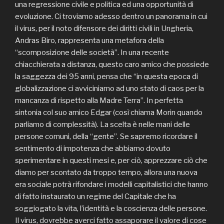
una regressione civile e politica ed una opportunità di
evoluzione. Ci troviamo adesso dentro un panorama in cui
il virus, per il noto difensore dei diritti civili in Ungheria,
Andras Biro, rappresenta una metafora della
“scomposizione delle società”. In una recente
chiacchierata a distanza, questo caro amico che possiede
la saggezza dei 95 anni, pensa che “in questa epoca di
globalizzazione ci avviciniamo ad uno stato di caos per la
mancanza di rispetto alla Madre Terra”. In perfetta
sintonia col suo amico Edgar (così chiama Morin quando
parliamo di complessità). La scelta è nelle mani delle
persone comuni, della “gente”. Se sapremo ricordare il
sentimento di impotenza che abbiamo dovuto
sperimentare in questi mesi e, per ciò, apprezzare ciò che
diamo per scontato da troppo tempo, allora una nuova
era sociale potrà rifondare i modelli capitalistici che hanno
di fatto instaurato un regime del Capitale che ha
soggiogato la vita, l’identità e la coscienza delle persone.
Il virus, dovrebbe averci fatto assaporare il valore di cose