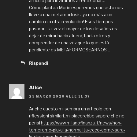
artículo para invitarnos a reflexionar…
Cómo plantea Morin esperemos que esto nos
lleve a una metamorfosis, ya no más a un
cambio o a otra revolución! Esos tiempos
pasaron, tal vez el mayor de los desafíos es
dejar de mirar hacia afuera, hacia otros y
comprender de una vez que lo que está
pendiente es METAFORMOSEARNOS…
Rispondi
Alice
25 MARZO 2020 ALLE 11:37
Anche questo mi sembra un articolo con
riflessioni similari..mi.piacerebbe sapere che ne
pensi
https://www.milanofinanza.it/news/non-
torneremo-piu-alla-normalita-ecco-come-sara-
la-vita-dopo-la-pandemia-