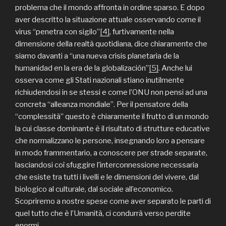
problema che il mondo affronta in ordine sparso. E dopo
aver descritto la situazione attuale osservando come il
virus “penetra con sigilo”
[4]
, furtivamente nella
dimensione della realtà quotidiana, dice chiaramente che
siamo davanti a “una nueva crisis planetaria de la
humanidad en la era de la globalización”
[5]
. Anche lui
osserva come gli Stati nazionali stiano inutilmente
richiudendosi in se stessi e come l’ONU non pensi ad una
concreta “alleanza mondiale”. Per il pensatore della
“complessità” questo è chiaramente il frutto di un mondo
la cui classe dominante è il risultato di strutture educative
che normalizzano le persone, insegnando loro a pensare
in modo frammentario, a conoscere per strade separate,
lasciandosi coì sfuggire l’interconnessione necessaria
che esiste tra tutti i livelli e le dimensioni del vivere, dal
biologico al culturale, dal sociale all’economico.
Scopriremo a nostre spese come aver separato le parti di
quel tutto che è l’Umanità, ci condurrà verso perdite
enormi.