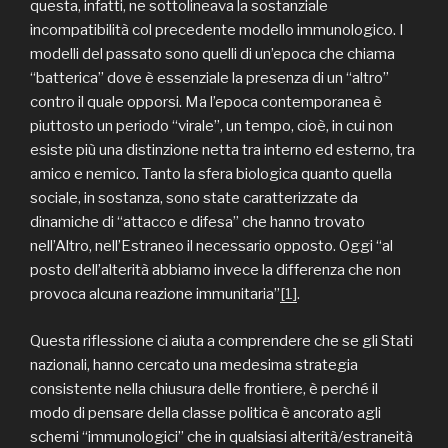
questa, infatti, ne sottolineava la sostanziale
incompatibilità col precedente modello immunologico. I
modelli del passato sono quelli di un’epoca che chiama
“batterica” dove è essenziale la presenza di un “altro”
contro il quale opporsi. Ma l’epoca contemporanea è
piuttosto un periodo “virale”, un tempo, cioè, in cui non
esiste più una distinzione netta tra interno ed esterno, tra
amico e nemico. Tanto la sfera biologica quanto quella
sociale, in sostanza, sono state caratterizzate da
dinamiche di “attacco e difesa” che hanno trovato
nell’Altro, nell’Estraneo il necessario opposto. Oggi “al
posto dell’alterità abbiamo invece la differenza che non
provoca alcuna reazione immunitaria”
[1]
.
Questa riflessione ci aiuta a comprendere che se gli Stati
nazionali, hanno cercato una medesima strategia
consistente nella chiusura delle frontiere, è perché il
modo di pensare della classe politica è ancorato agli
schemi “immunologici” che in qualsiasi alterità/estraneità