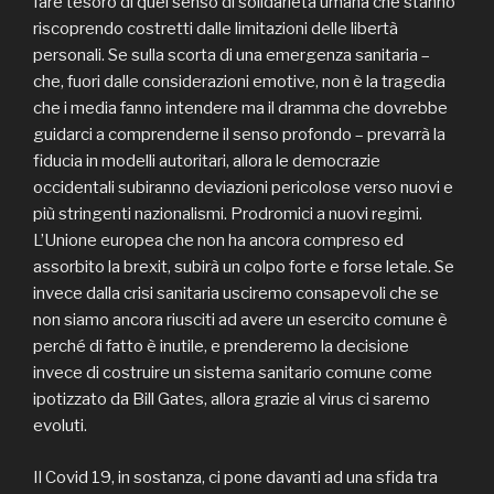
fare tesoro di quel senso di solidarietà umana che stanno
riscoprendo costretti dalle limitazioni delle libertà
personali. Se sulla scorta di una emergenza sanitaria –
che, fuori dalle considerazioni emotive, non è la tragedia
che i media fanno intendere ma il dramma che dovrebbe
guidarci a comprenderne il senso profondo – prevarrà la
fiducia in modelli autoritari, allora le democrazie
occidentali subiranno deviazioni pericolose verso nuovi e
più stringenti nazionalismi. Prodromici a nuovi regimi.
L’Unione europea che non ha ancora compreso ed
assorbito la brexit, subirà un colpo forte e forse letale. Se
invece dalla crisi sanitaria usciremo consapevoli che se
non siamo ancora riusciti ad avere un esercito comune è
perché di fatto è inutile, e prenderemo la decisione
invece di costruire un sistema sanitario comune come
ipotizzato da Bill Gates, allora grazie al virus ci saremo
evoluti.
Il Covid 19, in sostanza, ci pone davanti ad una sfida tra