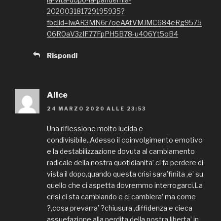
202003181729195935?
fbclid=IwAR3MN6r7oeAAtVMJMC684eRg9575
06R0aV3zIF77FpPH5B78-u406Yt5oB4
Rispondi
Alice
24 MARZO 2020 ALLE 23:53
Una riflessione molto lucida e
condivisibile..Adesso il coinvolgimento emotivo
e la destabilizzazione dovuta al cambiamento
radicale della nostra quotidianita’ ci fa perdere di
vista il dopo,quando questa crisi sara’finita ,e’ su
quello che ci aspetta dovremmo interrogarci.La
crisi ci sta cambiando e ci cambiera’ ma come
?,cosa prevarra’ ?chiusura ,diffidenza e cieca
assuefazione alla perdita della nostra liberta’ in