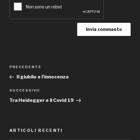
Navigazione
Articolo
PRECEDENTE
articoli
precedente:
Il giubilo e l’innocenza
Articolo
SUCCESSIVO
successivo
Tra Heidegger e il Covid 19
ARTICOLI RECENTI