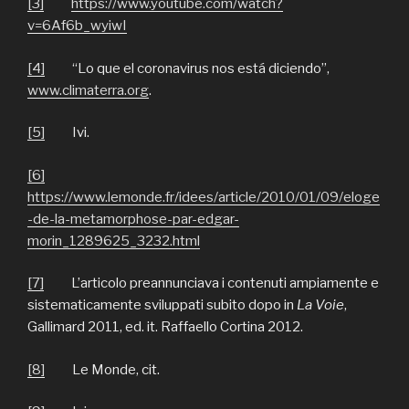
[3]
https://www.youtube.com/watch?
v=6Af6b_wyiwI
[4]
“Lo que el coronavirus nos está diciendo”,
www.climaterra.org
.
[5]
Ivi.
[6]
https://www.lemonde.fr/idees/article/2010/01/09/eloge
-de-la-metamorphose-par-edgar-
morin_1289625_3232.html
[7]
L’articolo preannunciava i contenuti ampiamente e
sistematicamente sviluppati subito dopo in
La Voie
,
Gallimard 2011, ed. it. Raffaello Cortina 2012.
[8]
Le Monde, cit.