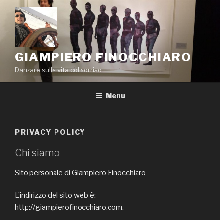
Salta
al
contenuto
GIAMPIERO FINOCCHIARO
Danzare sulla vita col sorriso
Menu
PRIVACY POLICY
Chi siamo
Sito personale di Giampiero Finocchiaro
L’indirizzo del sito web è:
http://giampierofinocchiaro.com.