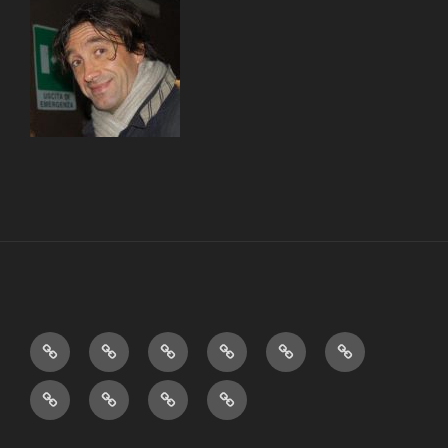
Home
Books
Theater
Videos
Humor
Education
&…
Who
Aphorisms
About
La
Am
me
scuola
I?
transdisciplinare