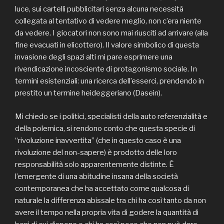
luce, sui cartelli pubblicitari senza alcuna necessità
collegata al tentativo di vedere meglio, non c’era niente
da vedere. I giocatori non sono mai riusciti ad arrivare (alla
fine evacuati in elicottero). Il valore simbolico di questa
invasione degli spazi alti mi pare esprimere una
rivendicazione incosciente di protagonismo sociale. In
termini esistenziali: una ricerca dell’esserci, prendendo in
prestito un termine heideggeriano (Dasein).
Mi chiedo se i politici, specialisti della auto referenzialità e
della polemica, si rendono conto che questa specie di
“rivoluzione inavvertita” (che in questo caso è una
rivoluzione del non-sapere) è prodotto delle loro
responsabilità solo apparentemente distinte. È
l’emergente di una abitudine insana della società
contemporanea che ha accettato come qualcosa di
naturale la differenza abissale tra chi ha così tanto da non
avere il tempo nella propria vita di godere la quantità di