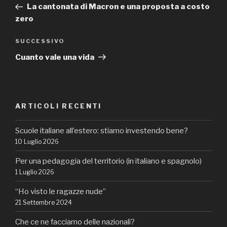
precedente:
La cantonata di Macron e una proposta a costo
zero
Articolo
SUCCESSIVO
successivo
Cuanto vale una vida
ARTICOLI RECENTI
Scuole italiane all’estero: stiamo investendo bene?
10 Luglio 2026
Per una pedagogia del territorio (in italiano e spagnolo)
1 Luglio 2026
“Ho visto le ragazze nude”
21 Settembre 2024
Che ce ne facciamo delle nazionali?