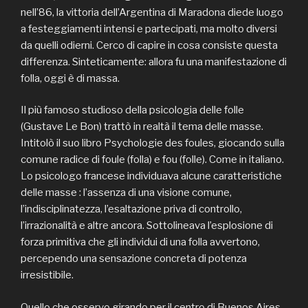
nell’86, la vittoria dell’Argentina di Maradona diede luogo
a festeggiamenti intensi e partecipati, ma molto diversi
da quelli odierni. Cerco di capire in cosa consiste questa
differenza. Sinteticamente: allora fu una manifestazione di
folla, oggi è di massa.
Il più famoso studioso della psicologia delle folle
(Gustave Le Bon) trattò in realtà il tema delle masse.
Intitolò il suo libro Psychologie des foules, giocando sulla
comune radice di foule (folla) e fou (folle). Come in italiano.
Lo psicologo francese individuava alcune caratteristiche
delle masse : l’assenza di una visione comune,
l’indisciplinatezza, l’esaltazione priva di controllo,
l’irrazionalità e altre ancora. Sottolineava l’esplosione di
forza primitiva che gli individui di una folla avvertono,
percependo una sensazione concreta di potenza
irresistibile.
Quello che osservo girando per il centro di Buenos Aires,