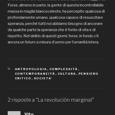
Forse, almeno in parte, la gente di questa incontrollabile
massa in maglia biancoceleste, ha percepito qualcosa di
profondamente umano, qualcosa capace di resuscitare
speranza, perché tutti noi abbiamo bisogno di ancorare
da qualche parte la speranza che è fonte di vita e di
rispetto. Nel delirio di questi giorni, forse, in fondo c’è
ancora un futuro a misura d’uomo per l’umanità intera.
CATEGORIE
ANTROPOLOGIA
,
COMPLESSITÀ
,
CONTEMPORANEITÀ
,
CULTURA
,
PENSIERO
CRITICO
,
SOCIETA'
2 risposte a “La revolución marginal”
Vito