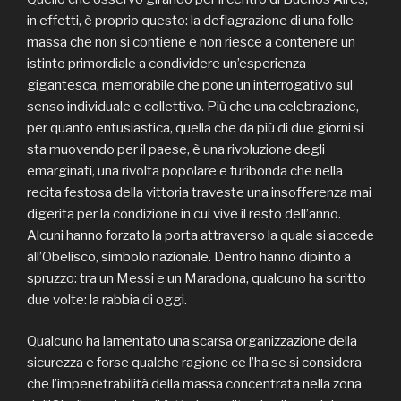
in effetti, è proprio questo: la deflagrazione di una folle
massa che non si contiene e non riesce a contenere un
istinto primordiale a condividere un’esperienza
gigantesca, memorabile che pone un interrogativo sul
senso individuale e collettivo. Più che una celebrazione,
per quanto entusiastica, quella che da più di due giorni si
sta muovendo per il paese, è una rivoluzione degli
emarginati, una rivolta popolare e furibonda che nella
recita festosa della vittoria traveste una insofferenza mai
digerita per la condizione in cui vive il resto dell’anno.
Alcuni hanno forzato la porta attraverso la quale si accede
all’Obelisco, simbolo nazionale. Dentro hanno dipinto a
spruzzo: tra un Messi e un Maradona, qualcuno ha scritto
due volte: la rabbia di oggi.
Qualcuno ha lamentato una scarsa organizzazione della
sicurezza e forse qualche ragione ce l’ha se si considera
che l’impenetrabilità della massa concentrata nella zona