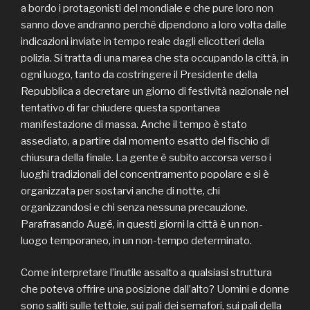
a bordo i protagonisti del mondiale e che pure loro non
sanno dove andranno perché dipendono a loro volta dalle
indicazioni inviate in tempo reale dagli elicotteri della
polizia. Si tratta di una marea che sta occupando la città, in
ogni luogo, tanto da costringere il Presidente della
Repubblica a decretare un giorno di festività nazionale nel
tentativo di far chiudere questa spontanea
manifestazione di massa. Anche il tempo è stato
assediato, a partire dal momento esatto del fischio di
chiusura della finale. La gente è subito accorsa verso i
luoghi tradizionali del concentramento popolare e si è
organizzata per sostarvi anche di notte, chi
organizzandosi e chi senza nessuna precauzione.
Parafrasando Augé, in questi giorni la città è un non-
luogo temporaneo, in un non-tempo determinato.
Come interpretare l’inutile assalto a qualsiasi struttura
che poteva offrire una posizione dall’alto? Uomini e donne
sono saliti sulle tettoie, sui pali dei semafori, sui pali della