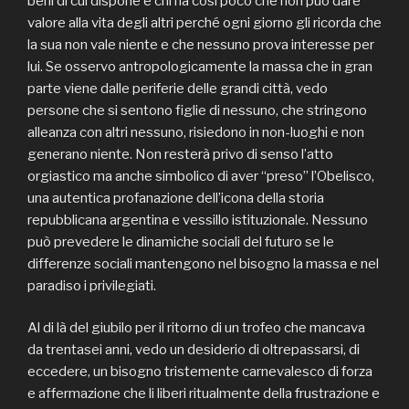
beni di cui dispone e chi ha così poco che non può dare
valore alla vita degli altri perché ogni giorno gli ricorda che
la sua non vale niente e che nessuno prova interesse per
lui. Se osservo antropologicamente la massa che in gran
parte viene dalle periferie delle grandi città, vedo
persone che si sentono figlie di nessuno, che stringono
alleanza con altri nessuno, risiedono in non-luoghi e non
generano niente. Non resterà privo di senso l’atto
orgiastico ma anche simbolico di aver “preso” l’Obelisco,
una autentica profanazione dell’icona della storia
repubblicana argentina e vessillo istituzionale. Nessuno
può prevedere le dinamiche sociali del futuro se le
differenze sociali mantengono nel bisogno la massa e nel
paradiso i privilegiati.
Al di là del giubilo per il ritorno di un trofeo che mancava
da trentasei anni, vedo un desiderio di oltrepassarsi, di
eccedere, un bisogno tristemente carnevalesco di forza
e affermazione che li liberi ritualmente della frustrazione e