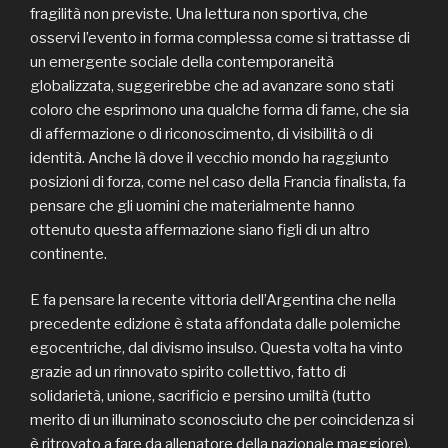
fragilità non previste. Una lettura non sportiva, che
osservi l’evento in forma complessa come si trattasse di
un emergente sociale della contemporaneità
globalizzata, suggerirebbe che ad avanzare sono stati
coloro che esprimono una qualche forma di fame, che sia
di affermazione o di riconoscimento, di visibilità o di
identità. Anche là dove il vecchio mondo ha raggiunto
posizioni di forza, come nel caso della Francia finalista, fa
pensare che gli uomini che materialmente hanno
ottenuto questa affermazione siano figli di un altro
continente.
E fa pensare la recente vittoria dell’Argentina che nella
precedente edizione è stata affondata dalle polemiche
egocentriche, dal divismo insulso. Questa volta ha vinto
grazie ad un rinnovato spirito collettivo, fatto di
solidarietà, unione, sacrificio e persino umiltà (tutto
merito di un illuminato sconosciuto che per coincidenza si
è ritrovato a fare da allenatore della nazionale maggiore).