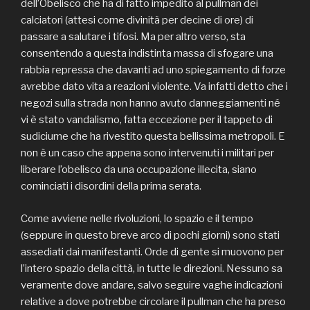
dell’Obelisco che ha di fatto impedito al pullman dei
calciatori (attesi come divinità per decine di ore) di
passare a salutare i tifosi. Ma per altro verso, sta
consentendo a questa indistinta massa di sfogare una
rabbia repressa che davanti ad uno spiegamento di forze
avrebbe dato vita a reazioni violente. Va infatti detto che i
negozi sulla strada non hanno avuto danneggiamenti né
vi è stato vandalismo, fatta eccezione per il tappeto di
sudiciume che ha rivestito questa bellissima metropoli. E
non è un caso che appena sono intervenuti i militari per
liberare l’obelisco da una occupazione illecita, siano
cominciati i disordini della prima serata.
Come avviene nelle rivoluzioni, lo spazio e il tempo
(seppure in questo breve arco di pochi giorni) sono stati
assediati dai manifestanti. Orde di gente si muovono per
l’intero spazio della città, in tutte le direzioni. Nessuno sa
veramente dove andare, salvo seguire vaghe indicazioni
relative a dove potrebbe circolare il pullman che ha preso