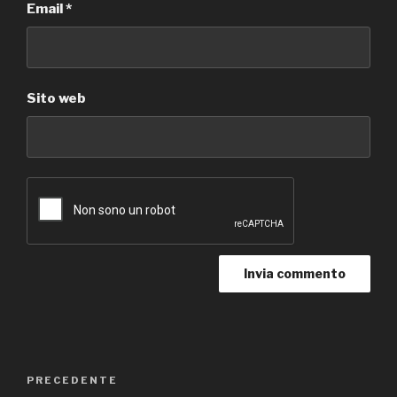
Email
*
Sito web
Navigazione
Articolo
PRECEDENTE
articoli