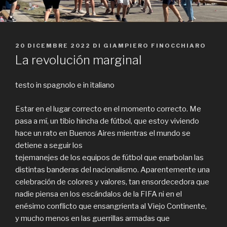
PUBBLICATO
20 DICEMBRE 2022
DI
GIAMPIERO FINOCCHIARO
IL
La revolución marginal
testo in spagnolo e in italiano
Estar en el lugar correcto en el momento correcto. Me
pasa a mí, un tibio hincha de fútbol, que estoy viviendo
hace un rato en Buenos Aires mientras el mundo se
detiene a seguir los
tejemanejes de los equipos de fútbol que enarbolan las
distintas banderas del nacionalismo. Aparentemente una
celebración de colores y valores, tan ensordecedora que
nadie piensa en los escándalos de la FIFA ni en el
enésimo conflicto que ensangrienta al Viejo Continente,
y mucho menos en las guerrillas armadas que