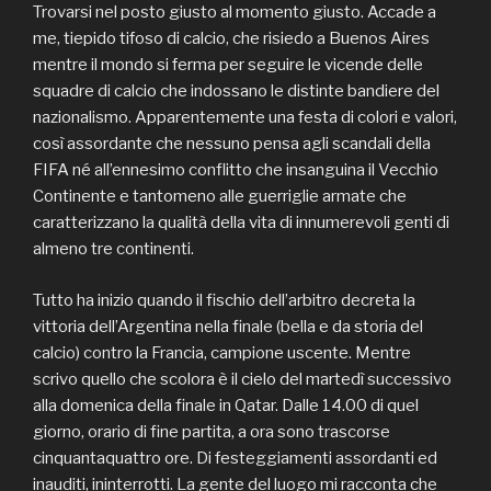
Trovarsi nel posto giusto al momento giusto. Accade a
me, tiepido tifoso di calcio, che risiedo a Buenos Aires
mentre il mondo si ferma per seguire le vicende delle
squadre di calcio che indossano le distinte bandiere del
nazionalismo. Apparentemente una festa di colori e valori,
così assordante che nessuno pensa agli scandali della
FIFA né all’ennesimo conflitto che insanguina il Vecchio
Continente e tantomeno alle guerriglie armate che
caratterizzano la qualità della vita di innumerevoli genti di
almeno tre continenti.
Tutto ha inizio quando il fischio dell’arbitro decreta la
vittoria dell’Argentina nella finale (bella e da storia del
calcio) contro la Francia, campione uscente. Mentre
scrivo quello che scolora è il cielo del martedì successivo
alla domenica della finale in Qatar. Dalle 14.00 di quel
giorno, orario di fine partita, a ora sono trascorse
cinquantaquattro ore. Di festeggiamenti assordanti ed
inauditi, ininterrotti. La gente del luogo mi racconta che