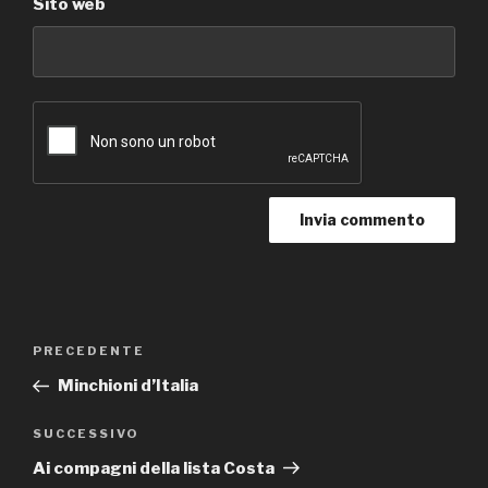
Sito web
Navigazione
Articolo
PRECEDENTE
articoli
precedente:
Minchioni d’Italia
Articolo
SUCCESSIVO
successivo
Ai compagni della lista Costa