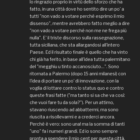
lo ringrazio proprio in virtù dello sforzo che ha
fatto, in una città dove ho sentito dire un po' a
tutti "non vado a votare perché esprimo il mio
dissenso", mentre avrebbero fatto meglio a dire
"non vado a votare perché non me ne frega più
nulla". E' il triste discorso sulla rassegnazione,
tutta siciliana, che sta allargandosi all'intero
Paese. Ed il risultato finale è quello che ha vinto
chi già ha ferito, in base all'idea tutta palermitano
del "megghiu u tinto accanosciuto…". Sono
ritornata a Palermo (dopo 15 anni milanesi) con
l'idea di portare un po' di innovazione, con la
voglia di lottare contro lo status quo e contro
queste frasi fatte ("ma tanto si sa che va così:
che vuoi fare tu da sola?"). Per un attimo,
stavano riuscendo ad abbattermi, ma sono
riuscita a risollevarmi e a crederci ancora.
Perché è vero: sono una! ma la somma di tanti
"uno" fa i numeri grandi. Ed io sono sempre
pronta a spendere il mio cent per questa città.