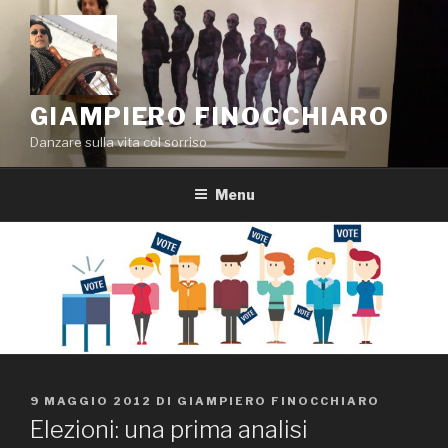
Salta
al
contenuto
GIAMPIERO FINOCCHIARO
Danzare sulla vita col sorriso
Menu
PUBBLICATO
9 MAGGIO 2012
DI
GIAMPIERO FINOCCHIARO
IL
Elezioni: una prima analisi