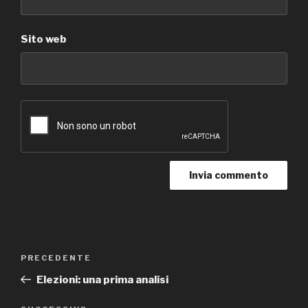
Sito web
Navigazione
Articolo
PRECEDENTE
articoli
precedente:
Elezioni: una prima analisi