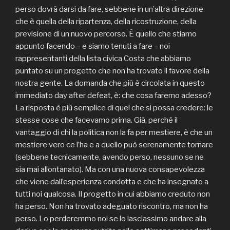
perso dovrà darsi da fare, sebbene in un’altra direzione
che è quella della ripartenza, della ricostruzione, della
previsione di un nuovo percorso.
È quello che stiamo
appunto facendo – e siamo tenuti a fare – noi
rappresentanti della lista civica Costa che abbiamo
puntato su un progetto che non ha trovato il favore della
nostra gente. La domanda che più è circolata in questo
immediato day after defeat, è: che cosa faremo adesso?
La risposta è più semplice di quel che si possa credere: le
stesse cose che facevamo prima. Già, perché il
vantaggio di chi la politica non la fa per mestiere, è che un
mestiere vero ce l’ha e a quello può serenamente tornare
(sebbene tecnicamente, avendo perso, nessuno se ne
sia mai allontanato). Ma con una nuova consapevolezza
che viene dall’esperienza condotta e che ha insegnato a
tutti noi qualcosa. Il progetto in cui abbiamo creduto non
ha perso. Non ha trovato adeguato riscontro, ma non ha
perso. Lo perderemmo noi se lo lasciassimo andare alla