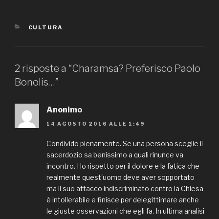
CATEGORIE
CULTURA
2 risposte a “Charamsa? Preferisco Paolo
Bonolis…”
Anonimo
14 AGOSTO 2016 ALLE 1:49
Condivido pienamente. Se una persona sceglie il
sacerdozio sa benissimo a quali rinunce va
incontro. Ho rispetto per il dolore e la fatica che
realmente quest'uomo deve aver sopportato
ma il suo attacco indiscriminato contro la Chiesa
è intollerabile e finisce per delegittimare anche
le giuste osservazioni che egli fa. In ultima analisi