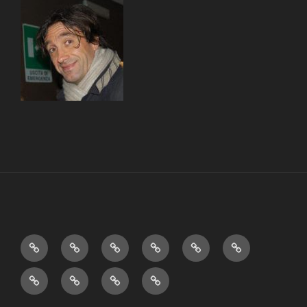
Home
Books
Theater
Videos
Humor
Education
&…
Who
Aphorisms
About
La
Am
me
scuola