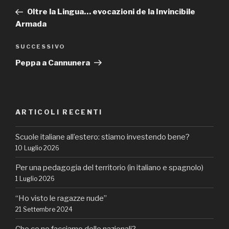
articoli
precedente:
Oltre la Lingua… evocazioni de la Invincibile
Armada
Articolo
SUCCESSIVO
successivo
Peppa a Cannunera
ARTICOLI RECENTI
Scuole italiane all’estero: stiamo investendo bene?
10 Luglio 2026
Per una pedagogia del territorio (in italiano e spagnolo)
1 Luglio 2026
“Ho visto le ragazze nude”
21 Settembre 2024
Che ce ne facciamo delle nazionali?