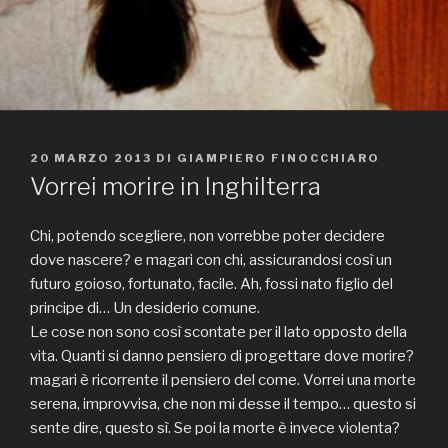
PUBBLICATO
20 MARZO 2013
DI
GIAMPIERO FINOCCHIARO
IL
Vorrei morire in Inghilterra
Chi, potendo scegliere, non vorrebbe poter decidere
dove nascere? e magari con chi, assicurandosi così un
futuro goioso, fortunato, facile. Ah, fossi nato figlio del
principe di… Un desiderio comune.
Le cose non sono così scontate per il lato opposto della
vita. Quanti si danno pensiero di progettare dove morire?
magari è ricorrente il pensiero del come. Vorrei una morte
serena, improvvisa, che non mi desse il tempo… questo si
sente dire, questo sì. Se poi la morte è invece violenta?