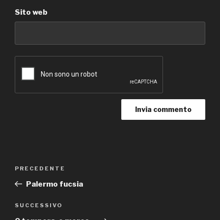
Sito web
Navigazione
Articolo
PRECEDENTE
articoli
precedente:
Palermo fucsia
Articolo
SUCCESSIVO
successivo