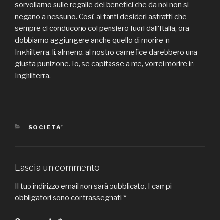
sorvoliamo sulle regalie dei benefici che da noi non si
negano a nessuno. Così, ai tanti desideri astratti che
sempre ci conducono col pensiero fuori dall’Italia, ora
dobbiamo aggiungere anche quello di morire in
Inghilterra, lì, almeno, al nostro carnefice darebbero una
giusta punizione. Io, se capitasse a me, vorrei morire in
Inghilterra.
CATEGORIE
SOCIETA'
Lascia un commento
Il tuo indirizzo email non sarà pubblicato.
I campi
obbligatori sono contrassegnati
*