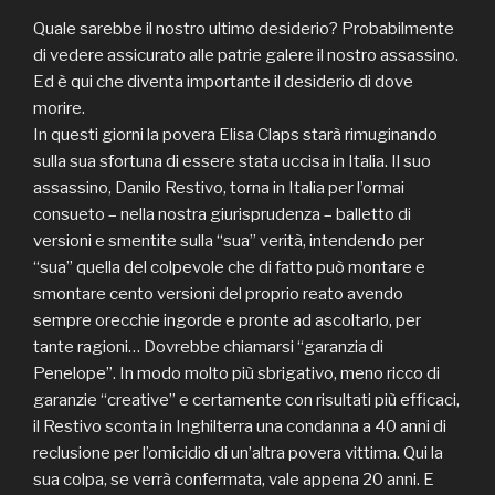
Quale sarebbe il nostro ultimo desiderio? Probabilmente
di vedere assicurato alle patrie galere il nostro assassino.
Ed è qui che diventa importante il desiderio di dove
morire.
In questi giorni la povera Elisa Claps starà rimuginando
sulla sua sfortuna di essere stata uccisa in Italia. Il suo
assassino, Danilo Restivo, torna in Italia per l’ormai
consueto – nella nostra giurisprudenza – balletto di
versioni e smentite sulla “sua” verità, intendendo per
“sua” quella del colpevole che di fatto può montare e
smontare cento versioni del proprio reato avendo
sempre orecchie ingorde e pronte ad ascoltarlo, per
tante ragioni… Dovrebbe chiamarsi “garanzia di
Penelope”. In modo molto più sbrigativo, meno ricco di
garanzie “creative” e certamente con risultati più efficaci,
il Restivo sconta in Inghilterra una condanna a 40 anni di
reclusione per l’omicidio di un’altra povera vittima. Qui la
sua colpa, se verrà confermata, vale appena 20 anni. E