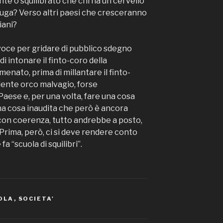
te o squilibrato che chi ha un cervello
fuga? Verso altri paesi che cresceranno
iani?
a-voce per gridare di pubblico sdegno
di intonare il finto-coro della
enato, prima di millantare il finto-
idente orco malvagio, forse
Paese e, per una volta, fare una cosa
na cosa inaudita che però è ancora
, con coerenza, tutto andrebbe a posto,
Prima, però, ci si deve rendere conto
a “scuola di squilibri”.
OLA
,
SOCIETA'