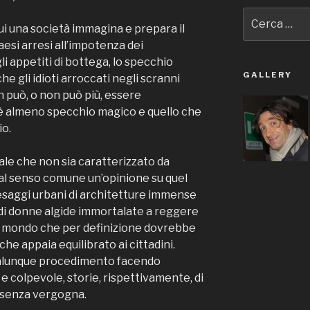
Cerca:
cui una società immagina e prepara il
aesi arresi all’impotenza dei
li appetiti di bottega, lo specchio
GALLERY
e gli idioti arroccati negli scranni
 può, o non può più, essere
a è almeno specchio magico e quello che
io.
iale che non sia caratterizzato da
 al senso comune un’opinione su quel
esaggi urbani di architetture immense
 di donne algide immortalate a reggere
nel mondo che per definizione dovrebbe
che appaia equilibrato ai cittadini.
 qualunque procedimento facendo
a e colpevole, storie, rispettivamente, di
 senza vergogna.