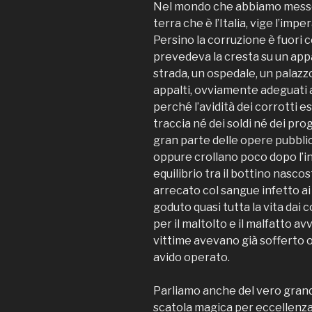
Nel mondo che abbiamo messo 
terra che è l’Italia, vige l’imp
Persino la corruzione è fuori c
prevedeva la cresta su un app
strada, un ospedale, un palazzo
appalti, ovviamente adeguati a
perché l’avidità dei corrotti es
traccia né dei soldi né dei prog
gran parte delle opere pubbli
oppure crollano poco dopo l’in
equilibrio tra il bottino nascos
arrecato col sangue infetto ai 
goduto quasi tutta la vita dai 
per il maltolto e il malfatto a
vittime avevano già sofferto 
avido operato.
Parliamo anche del vero gran
scatola magica per eccellenza, 