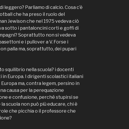
 leggero? Parliamo di calcio. Cosa c’è
otball che ha preso il ruolo del
orman Jewison che nel 1975 vedeva ciò
a sotto i pantaloncini corti e goffi di
compagni? Soprattutto non si vedeva
basettoni e i pullover a V. Forse i
on palla ma, soprattutto, dei pupari
o squilibrio nella scuola? i docenti
in Europa. I dirigenti scolastici italiani
n Europa ma, contra legem, persino in
una causa per la perequazione
one e confusione, perché stupirsi se
la scuola non può più educare, chi è
arole che picchia o il professore che
gione?