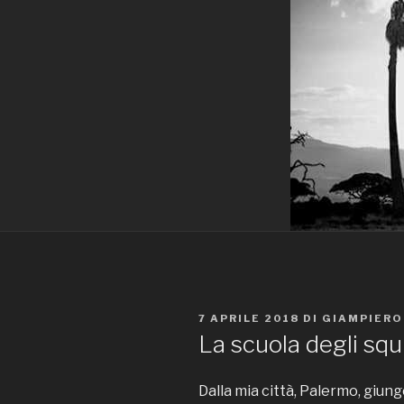
PUBBLICATO
7 APRILE 2018
DI
GIAMPIERO
IL
La scuola degli squi
Dalla mia città, Palermo, giung