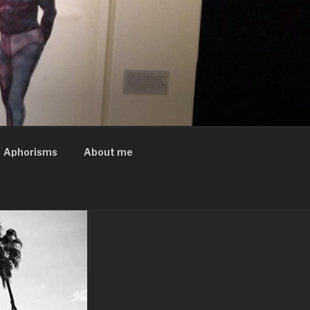
Aphorisms
About me