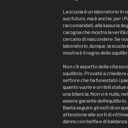
La scuola è un laboratorio in 
suo futuro, ma è anche, per i P
raccomandati, alla lussuria deg
carogna che mostra la verità ch
cercano di nascondere. Se non
laboratorio, dunque, la scuol
mostra è il regno dello squilibr
Non c’è aspetto della vita soc
squilibrio. Provate a chiedere
settore che ha funestato i pa
quanto vuote e orribili statue
una bilancia. Non vi è nulla, 
essere garante dell’equilibrio, 
Basta seguire gli esiti di un
attenzione alle sorti di vittim
danno con beffa e di baldanza