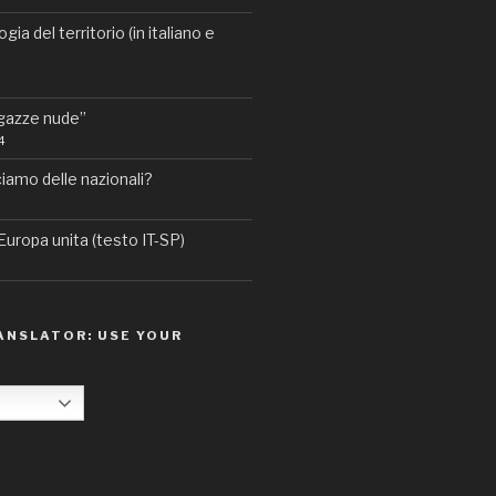
ia del territorio (in italiano e
agazze nude”
4
iamo delle nazionali?
’Europa unita (testo IT-SP)
NSLATOR: USE YOUR