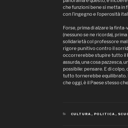
panorama è questo, è incoeren
che funzioni bene si metta in 
con l’ingegno e l’operosità ital
Forse, prima di alzare la fint
(nessuno se ne ricorda), prima 
solidarietà col professore malm
rigore punitivo contro il sorr
occorrerebbe stupire tutto il 
assurda, una cosa pazzesca, u
possibile: pensare. E di colpo
tutto tornerebbe equilibrato. 
che oggi, è il Paese stesso che f
CATEGORIE
CULTURA
,
POLITICA
,
SCU