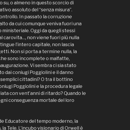
su, o almeno in questo scorcio di
erativo assoluto del “senza misura”.
ontrollo. In passato la corruzione
alto da cui comunque veniva fuori una
 ministeriale. Oggi da quegli stessi
l carovita…, non viene fuori più nulla
tingue l’intero capitale, non lascia
etti. Non si porta a termine nulla, la
che sono incomplete o malfatte,
augurazione. Vi sembra ci sia stato
to dai coniugi Poggiolini e il danno
semplici cittadini? O tra il bottino
coniugi Poggiolini e la procedura legale
vviata con vent’anni di ritardo? Quando le
ogni conseguenza mortale del loro
de Educatore del tempo moderno, la
la Tele. L’incubo visionario di Orwell è