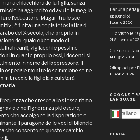
n una chiacchiera della figlia, senza
Per una pedagog
rnicolo ha aggredito ed avuto la meglio
spagnolo)
fare l’educatore. Magari tra le sue
1 Luglio 2026
mitivi, è finita una copia fotostatica di
 arabo del X secolo, che proprio in
“Ho visto le r
21 Settembre 202
casione del quale ebbe modo di
li (ah cani!), vigliacchi e pessimo
Che ce ne facc
ni in quanto proprio essi, i docenti, si
14 Luglio 2024
timento in nome dell’oppressore. Il
Olimpiadi per l
 in ospedale mentre lo scimmione se ne
16 Aprile 2024
 in braccio la figliola a cui starà
gnaria.
GOOGLE TRA
LANGUAGE
 frequenza che cresce allo stesso ritmo
’ignavia e nell’ignoranza più oscura,
Italiano
mento che accolgono la disperazione e
minante il paragone delle voci di bilancio
spesa che consentono questo scambio
CERCA
ni).