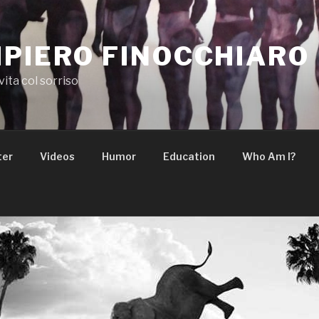
PIERO FINOCCHIARO
vita col sorriso
ter
Videos
Humor
Education
Who Am I?