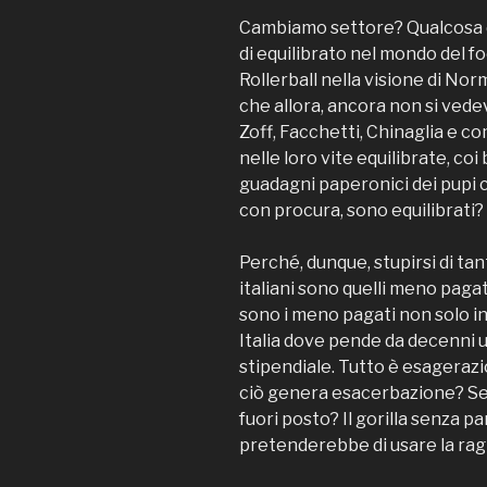
Cambiamo settore? Qualcosa di
di equilibrato nel mondo del fo
Rollerball nella visione di N
che allora, ancora non si vedev
Zoff, Facchetti, Chinaglia e 
nelle loro vite equilibrate, coi 
guadagni paperonici dei pupi c
con procura, sono equilibrati?
Perché, dunque, stupirsi di tant
italiani sono quelli meno pagati 
sono i meno pagati non solo i
Italia dove pende da decenni 
stipendiale. Tutto è esagerazi
ciò genera esacerbazione? Se 
fuori posto? Il gorilla senza p
pretenderebbe di usare la ra