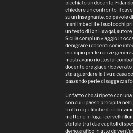
picchiato un docente. Fidando i
chiedere un confronto, il cave
su un insegnante, colpevole di 
mani imbecilli e i suoi occhi pri
un testo di Ibn Hawqal, autore
Sicilia compì un viaggio in oc
denigrare i docenti come infede
esempio per le nuove generazio
mostravano riottosi al combat
docente ora giace ricoverato
sta a guardare la tivu a casa con
passando perle di saggezza fo
Un fatto che si ripete con una
con cui il paese precipita nell
frutto di politiche di recluta
mettono in fuga i cervelli (illu
statale tra i due capitoli di 
demografico in atto da vent’an