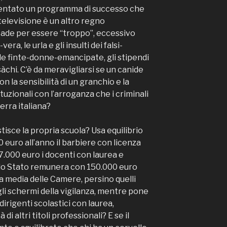
iventato un programma di successo che
 televisione è un altro regno
ccade per essere “troppo”, eccessivo
era, le urla e gli insulti dei falsi-
le finte-donne-emancipate, gli stipendi
sàchi. C’è da meravigliarsi se un canide
n la sensibilità di un granchio e la
ituzionali con l’arroganza che i criminali
erra italiana?
tisce la propria scuola? Usa equilibrio
uro all’anno il barbiere con licenza
7.000 euro i docenti con laurea e
 lo Stato remunera con 150.000 euro
a media delle Camere, persino quelli
gli schermi della vigilanza, mentre pone
 dirigenti scolastici con laurea,
di altri titoli professionali? E se il