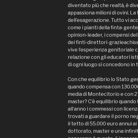
diventato più che realtà, è d
appassiona milioni di ovini. La
dell’esagerazione. Tutto vi a
come i pianti della finta-gente-v
opinion-leader, i compensi del
dei finti-direttori-grazieachis
vive l’esperienza genitoriale co
relazione con gli educatori ist
di ogni luogo si concedono in t
Con che equilibrio lo Stato ges
quando compensa con 130.000 e
media di Montecitorio e con 2
master? C’è equilibrio quando
all’anno i commessi con licenz
trovati a guardare il porno ne
il tetto di 55.000 euro annui ai
dottorato, master e una infinità 