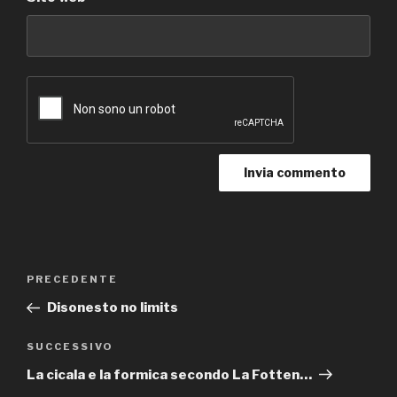
Navigazione
Articolo
PRECEDENTE
articoli
precedente:
Disonesto no limits
Articolo
SUCCESSIVO
successivo
La cicala e la formica secondo La Fotten…