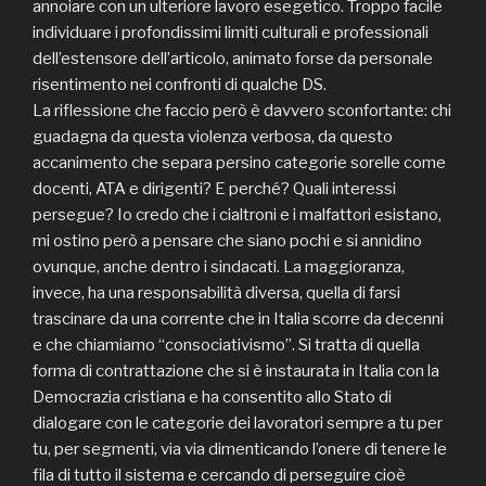
annoiare con un ulteriore lavoro esegetico. Troppo facile
individuare i profondissimi limiti culturali e professionali
dell’estensore dell’articolo, animato forse da personale
risentimento nei confronti di qualche DS.
La riflessione che faccio però è davvero sconfortante: chi
guadagna da questa violenza verbosa, da questo
accanimento che separa persino categorie sorelle come
docenti, ATA e dirigenti? E perché? Quali interessi
persegue? Io credo che i cialtroni e i malfattori esistano,
mi ostino però a pensare che siano pochi e si annidino
ovunque, anche dentro i sindacati. La maggioranza,
invece, ha una responsabilità diversa, quella di farsi
trascinare da una corrente che in Italia scorre da decenni
e che chiamiamo “consociativismo”. Si tratta di quella
forma di contrattazione che si è instaurata in Italia con la
Democrazia cristiana e ha consentito allo Stato di
dialogare con le categorie dei lavoratori sempre a tu per
tu, per segmenti, via via dimenticando l’onere di tenere le
fila di tutto il sistema e cercando di perseguire cioè