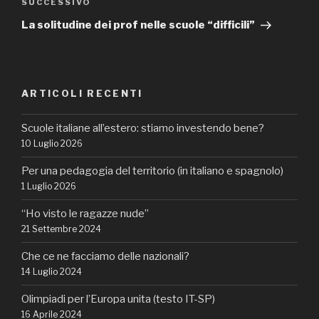
Articolo
SUCCESSIVO
successivo
La solitudine dei prof nelle scuole “difficili”
ARTICOLI RECENTI
Scuole italiane all’estero: stiamo investendo bene?
10 Luglio 2026
Per una pedagogia del territorio (in italiano e spagnolo)
1 Luglio 2026
“Ho visto le ragazze nude”
21 Settembre 2024
Che ce ne facciamo delle nazionali?
14 Luglio 2024
Olimpiadi per l’Europa unita (testo IT-SP)
16 Aprile 2024