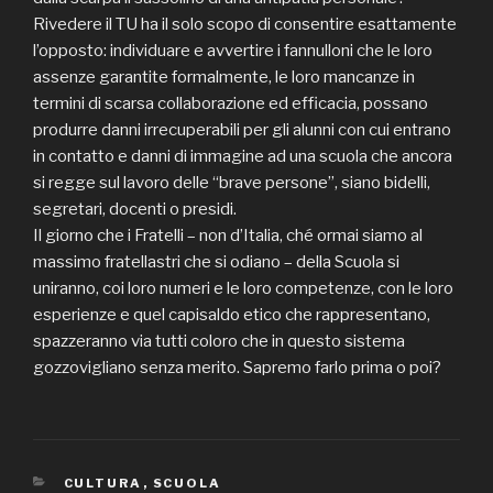
Rivedere il TU ha il solo scopo di consentire esattamente
l’opposto: individuare e avvertire i fannulloni che le loro
assenze garantite formalmente, le loro mancanze in
termini di scarsa collaborazione ed efficacia, possano
produrre danni irrecuperabili per gli alunni con cui entrano
in contatto e danni di immagine ad una scuola che ancora
si regge sul lavoro delle “brave persone”, siano bidelli,
segretari, docenti o presidi.
Il giorno che i Fratelli – non d’Italia, ché ormai siamo al
massimo fratellastri che si odiano – della Scuola si
uniranno, coi loro numeri e le loro competenze, con le loro
esperienze e quel capisaldo etico che rappresentano,
spazzeranno via tutti coloro che in questo sistema
gozzovigliano senza merito. Sapremo farlo prima o poi?
CATEGORIE
CULTURA
,
SCUOLA