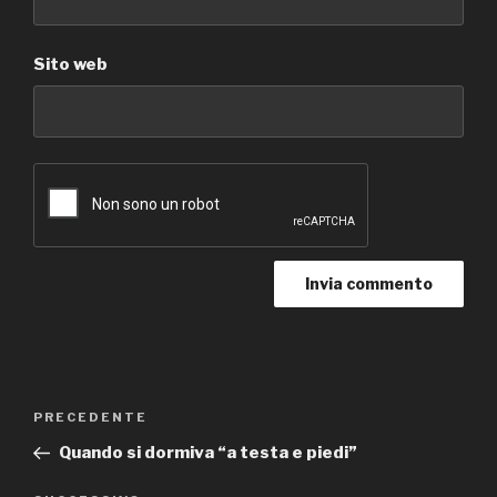
Sito web
Navigazione
Articolo
PRECEDENTE
articoli
precedente:
Quando si dormiva “a testa e piedi”