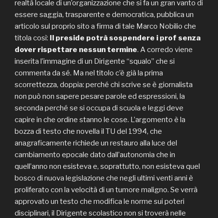
realtà locale di un’organizzazione che si fa un gran vanto di
essere saggia, trasparente e democratica, pubblica un
articolo sul proprio sito a firma di tale Marco Nobilio che
titola così:
Il preside potrà sospendere i prof senza
dover rispettare nessun termine
. A corredo viene
inserita l’immagine di un Dirigente “squalo” che si
commenta da sé. Ma nel titolo c’è già la prima
scorrettezza, doppia: perché chi scrive se è giornalista
non può non sapere pesare parole ed espressioni, la
seconda perché se si occupa di scuola e leggi deve
capire in che ordine stanno le cose. L’argomento è la
bozza di testo che novella il TU del 1994, che
anagraficamente richiede un restauro alla luce del
cambiamento epocale dato dall’autonomia che in
quell’anno non esisteva e, soprattutto, non esisteva quel
bosco di nuova legislazione che negli ultimi venti anni è
proliferato con la velocità di un tumore maligno. Se verrà
approvato un testo che modifica le norme sui poteri
disciplinari, il Dirigente scolastico non si troverà nelle