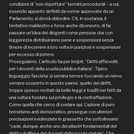
condizioni di “non rispettare” termini procedurali – a cui,
essendo appunto definiti da norme approvate da un
Parlamento, si dovrà obbedire. C’è, in sostanza, il
tentativo maldestro e forse anche disonesto, di far
passare un’idea dei dirigenti come persone che con
leggerezza distribuiranno pene e sospensioni senza
timore di incorrere a loro volta in punizioni e sospensioni
per eccesso di potere.
Proseguiamo. L’articolo ha per incipit: “Diritti affievoliti
per i docenti della scuola pubblica italiana”. Tipico
linguaggio fascista: si semina terrore toccando un nervo
sempre scoperto in questo paese, quello dei diritti,
troppo spesso recitati da belle leggi e traditi nei fatti da
una cultura fondata sul privilegio e la contraffazione.
Come quella che cerco di svelare qui. L’azione di puro
terrorismo anti democratico, prosegue con ulteriori
precisazioni evidenziate in grassetto che sottolineano:
“cade, dunque, anche uno dei pilastri fondamentali del
diritto di difesa dei docenti della scuola statale”. Che