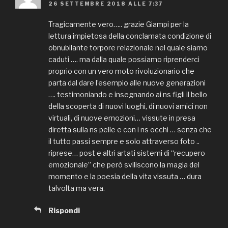
26 SETTEMBRE 2018 ALLE 7:37
Tragicamente vero….. grazie Giampi per la
lettura impietosa della conclamata condizione di
obnubilante torpore relazionale nel quale siamo
caduti …. ma dalla quale possiamo riprenderci
proprio con un vero moto rivoluzionario che
parta dal dare l’esempio alle nuove generazioni
…. testimoniando e insegnando ai ns figli il bello
della scoperta di nuovi luoghi, di nuovi amici non
virtuali, di nuove emozioni… vissute in presa
diretta sulla ns pelle e con i ns occhi … senza che
il tutto passi sempre e solo attraverso foto ..
riprese… post e altri artati sistemi di “recupero
emozionale” che però sviliscono la magia del
momento e la poesia della vita vissuta … dura
talvolta ma vera.
Rispondi