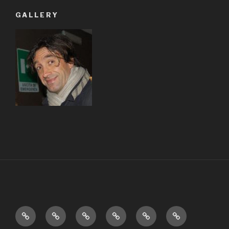
GALLERY
Home
Books
Theater
Videos
Humor
Education
&…