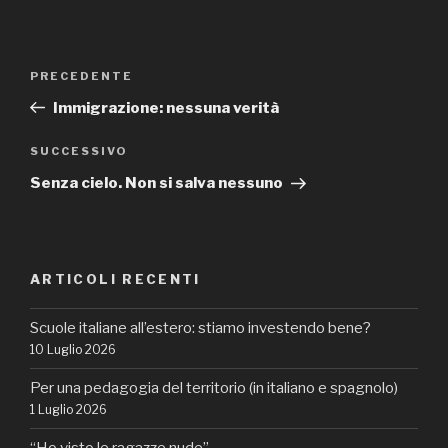
Navigazione
Articolo
PRECEDENTE
articoli
precedente:
Immigrazione: nessuna verità
Articolo
SUCCESSIVO
successivo
Senza cielo. Non si salva nessuno
ARTICOLI RECENTI
Scuole italiane all’estero: stiamo investendo bene?
10 Luglio 2026
Per una pedagogia del territorio (in italiano e spagnolo)
1 Luglio 2026