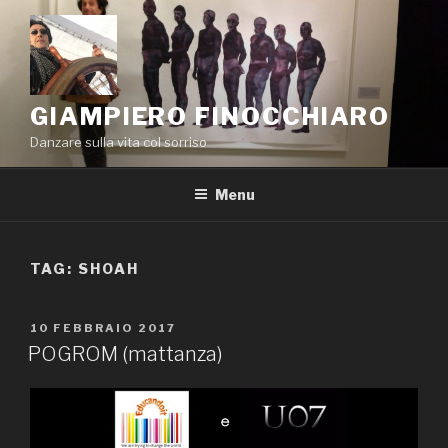
Salta
al
contenuto
GIAMPIERO FINOCCHIARO
Danzare sulla vita col sorriso
Menu
TAG:
SHOAH
PUBBLICATO
10 FEBBRAIO 2017
IL
POGROM (mattanza)