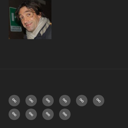
Home
Books
Theater
Videos
Humor
Education
&…
Who
Aphorisms
About
La
Am
me
scuola
I?
transdisciplinare